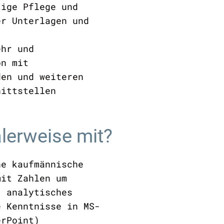
tige Pflege und
er Unterlagen und
ehr und
on mit
den und weiteren
nittstellen
alerweise mit?
ne kaufmännische
mit Zahlen um
, analytisches
e Kenntnisse in MS-
erPoint)