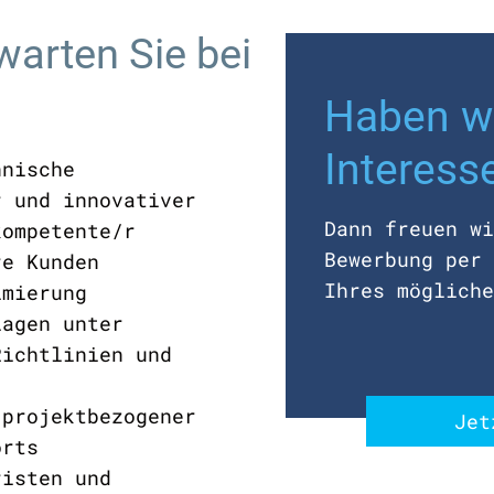
arten Sie bei
Haben wi
Interess
nnische
r und innovativer
Dann freuen wi
kompetente/r
Bewerbung per 
re Kunden
Ihres mögliche
imierung
lagen unter
Richtlinien und
 projektbezogener
Jet
orts
risten und