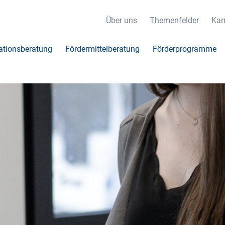
Über uns
Themenfelder
Karr
ationsberatung
Fördermittelberatung
Förderprogramme