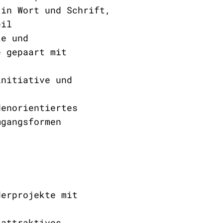
 in Wort und Schrift,
eil
te und
e gepaart mit
initiative und
denorientiertes
mgangsformen
derprojekte mit
 attraktives