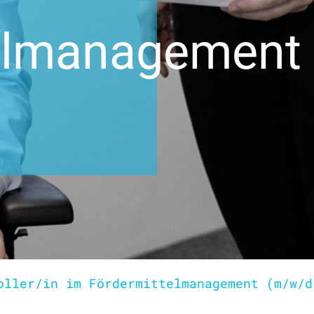
elmanagement
oller/in
im Fördermittelmanagement (m/w/d