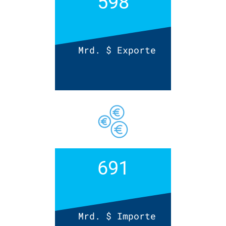
598
Mrd. $ Exporte
691
Mrd. $ Importe