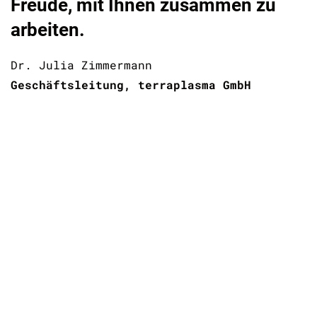
in
Freude, mit Ihnen zusammen zu
we
s
arbeiten.
sc
Au
Dr. Julia Zimmermann
-
Eu
Geschäftsleitung, terraplasma GmbH
Be
ak
Max
t
Sen