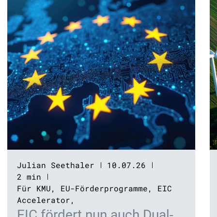
Julian Seethaler
10.07.26
2 min
Für KMU
,
EU-Förderprogramme
,
EIC
Accelerator
,
EIC fördert nun auch Dual-