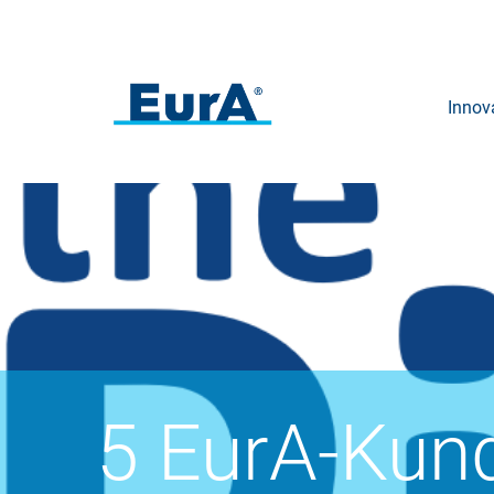
Innov
5 EurA-Kun