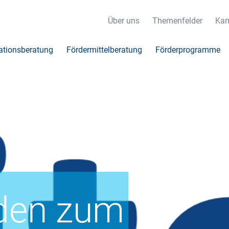
Über uns
Themenfelder
Karr
ationsberatung
Fördermittelberatung
Förderprogramme
den zum