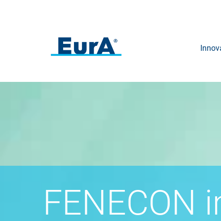
Innov
FENECON i