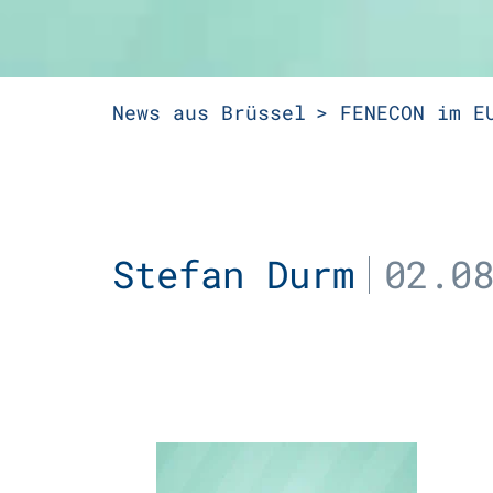
News aus Brüssel
FENECON im E
Stefan Durm
02.0