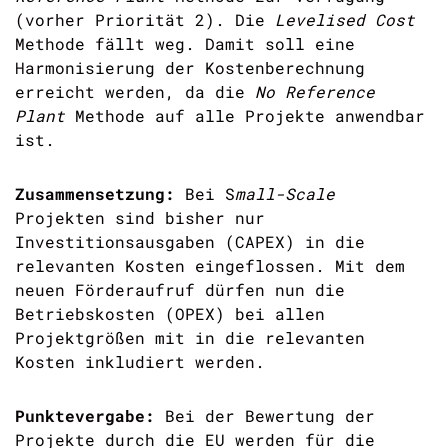
(vorher Priorität 2).
Die
Levelised
Cost
Methode
fällt
weg
.
Damit soll eine
Harmonisi
erung der
Kostenberechnung
erreicht werden, da
d
ie
No
Reference
Plant
Methode auf alle Projekte anwendbar
ist.
Zusammensetzung:
Bei
S
mall
-Scale
Projekte
n sind
bisher nur
Investition
sausgaben
(CAPEX)
in die
relevanten Kosten eingeflossen.
Mit de
m
neuen Förderaufruf dürfen
nun
die
Betriebskosten (OPEX)
bei allen
Projektgrößen
mit in die relevanten
Kosten inkludiert werden.
Punkte
vergabe
:
Bei der Bewertung der
Projekte durch die EU w
erden für die