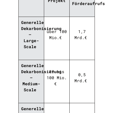
Projekt
Förderaufrufs
Generelle
Dekarbonisierung
über
100
1
,
7
–
Mio.€
Mrd.
€
Large-
Scale
Generelle
Dekarbonisierung
20
bis
0,5
–
100 Mio.
Mrd.€
Medium-
€
Scale
Generelle