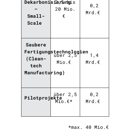
Dekarbonisierung
2,5
bis
0,2
–
20 Mio.
Mrd.€
Small-
€
Scale
Saubere
Fertigungstechnologien
über
2,5
1,4
(Clean-
Mio.€
Mrd.€
tech
Manufacturing)
über
2,5
0,2
Pilotprojekte
Mio
.€*
Mrd.€
*max. 40 Mio.€