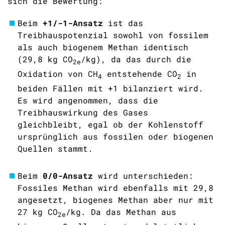
sich die Bewertung:
Beim
+1/-1-Ansatz
ist das
Treibhauspotenzial sowohl von fossilem
als auch biogenem Methan identisch
(29,8 kg
CO
/kg), da das durch die
2e
Oxidation von
CH
entstehende
CO
in
4
2
beiden Fällen mit +1 bilanziert wird.
Es wird angenommen, dass die
Treibhauswirkung des Gases
gleichbleibt, egal ob der Kohlenstoff
ursprünglich aus fossilen oder biogenen
Quellen stammt.
Beim
0/0-Ansatz
wird unterschieden:
Fossiles Methan wird ebenfalls mit 29,8
angesetzt, biogenes Methan aber nur mit
27 kg
CO
/kg. Da das Methan aus
2e