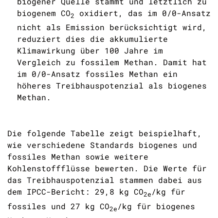
biogener Quelle stammt und letztlich zu
biogenem
CO
oxidiert, das im 0/0-Ansatz
2
nicht als Emission berücksichtigt wird,
reduziert dies die akkumulierte
Klimawirkung über 100 Jahre im
Vergleich zu fossilem Methan. Damit hat
im 0/0-Ansatz fossiles Methan ein
höheres Treibhauspotenzial als biogenes
Methan.
Die folgende
Tabelle
zeigt beispielhaft,
wie verschiedene Standards biogenes und
fossiles Methan sowie weitere
Kohlenstoffflüsse bewerten. Die Werte für
das Treibhauspotenzial stammen dabei aus
dem IPCC-Bericht: 29,8 kg
CO
/kg für
2e
fossiles und 27 kg
CO
/kg für biogenes
2e