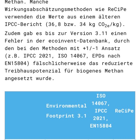
Methan. Manche
Wirkungsabschätzungsmethoden wie ReCiPe
verwenden die Werte aus einem älteren
IPCC-Bericht (36,8 bzw. 34 kg
CO
/kg).
2e
Zudem gab es bis zur Version 3.11 einen
Fehler in der ecoinvent-Datenbank, durch
den bei den Methoden mit +1/-1 Ansatz
(z.B. IPCC 2021, ISO 14067, EPDs nach
EN15804) fälschlicherweise das reduzierte
Treibhauspotenzial für biogenes Methan
angesetzt wurde.
ISO
14067,
Environmental
IPCC
ReCiPe
Footprint 3.1
2021,
EN15804