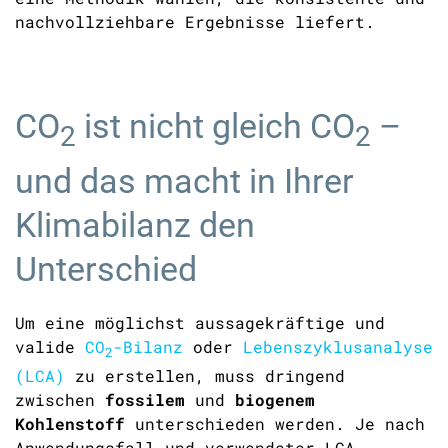
nachvollziehbare Ergebnisse liefert.
CO
ist nicht gleich
CO
–
2
2
und das macht in Ihrer
Klimabilanz den
Unterschied
Um eine möglichst aussagekräftige und
valide
CO
-Bilanz
oder
Lebenszyklusanalyse
2
(LCA)
zu erstellen
, muss dringend
zwischen
fossilem
und
biogenem
Kohlenstoff
unterschieden werden. Je nach
Anwendungsfall und verwendeter LCA-