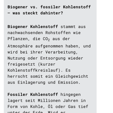
Biogener vs. fossiler Kohlenstoff
– was steckt dahinter?
Biogener Kohlenstoff
stammt aus
nachwachsenden Rohstoffen wie
Pflanzen, die CO
aus der
2
Atmosph
ä
re aufgenommen haben, und
wird bei ihrer Verarbeitung,
Nutzung oder Entsorgung wieder
freigesetzt (kurzer
Kohlenstoffkreislauf).
Es
herrscht s
omit
ein Gleichgewicht
aus Einlagerung und Emission.
Fossiler Kohlenstoff
hingegen
lagert seit Millionen Jahren in
Form von Kohle, Öl oder Gas tief
unter der Erde. Wird er