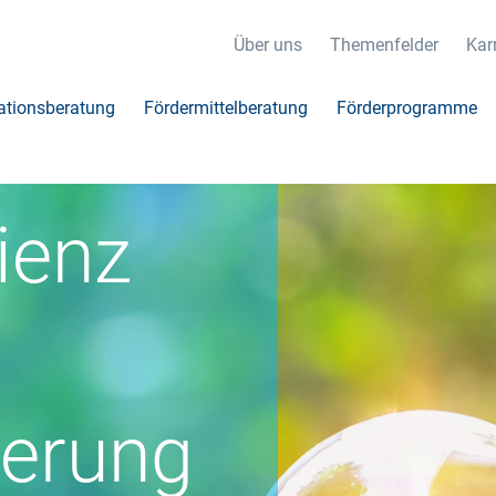
Über uns
Themenfelder
Karr
ationsberatung
Fördermittelberatung
Förderprogramme
plan
ienz
ierung