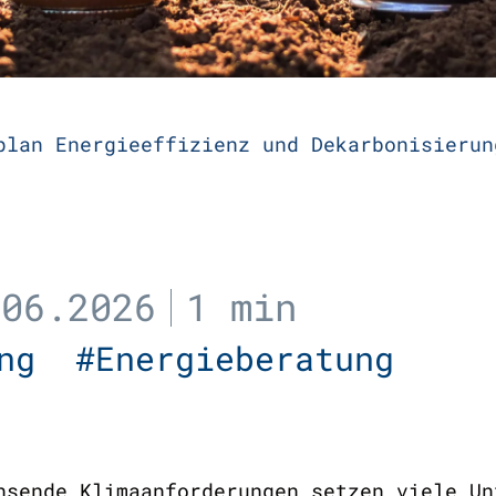
plan Energieeffizienz und Dekarbonisierun
.06.2026
1 min
tung
#Energieberatung
hsende Klimaanforderungen setzen viele Un