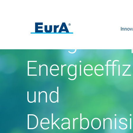
dem
Innov
Energiefahr
Energieeffiz
und
Dekarbonis