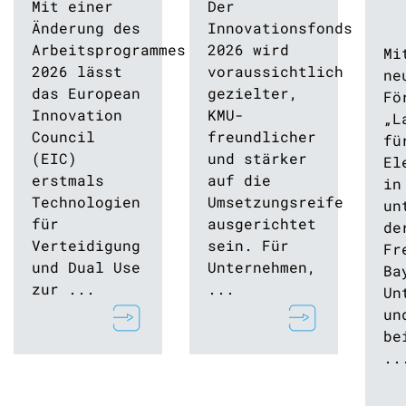
Mit einer
Der
Änderung des
Innovationsfonds
Arbeitsprogrammes
2026 wird
Mi
2026 lässt
voraussichtlich
ne
das European
gezielter,
Fö
Innovation
KMU-
„L
Council
freundlicher
fü
(EIC)
und stärker
El
erstmals
auf die
in
Technologien
Umsetzungsreife
un
für
ausgerichtet
de
Verteidigung
sein. Für
Fr
und Dual Use
Unternehmen,
Ba
zur ...
...
Un
un
be
..