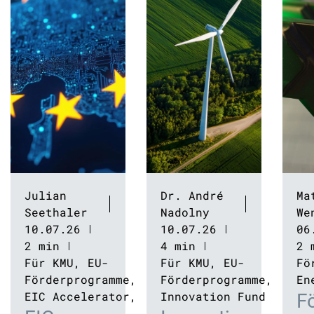
Julian
Dr. André
Ma
Seethaler
Nadolny
We
10.07.26
10.07.26
06
2 min
4 min
2 
Für KMU
,
EU-
Für KMU
,
EU-
Fö
Förderprogramme
,
Förderprogramme
,
En
EIC Accelerator
,
Innovation Fund
F