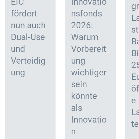
EIC
Innovatio
g
fördert
nsfonds
L
nun auch
2026:
st
Dual-Use
Warum
B
und
Vorbereit
Bi
Verteidig
ung
2
ung
wichtiger
Eu
sein
öf
könnte
e
als
L
Innovatio
te
n