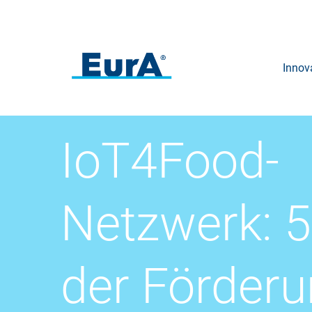
Innov
IoT4Food-
Netzwerk: 5
der Förder