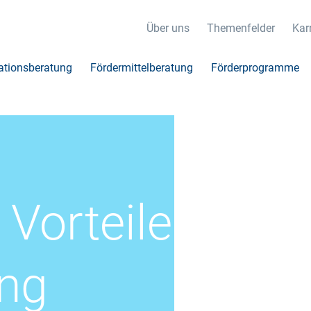
Über uns
Themenfelder
Karr
ationsberatung
Fördermittelberatung
Förderprogramme
 Vorteile
ung