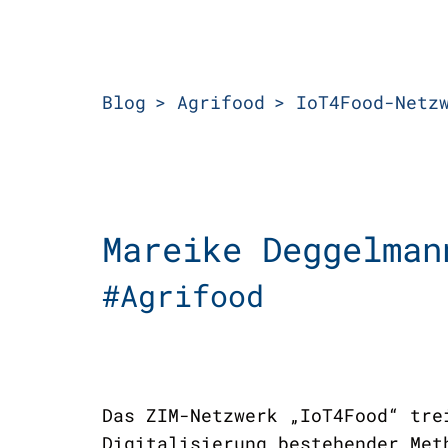
Blog
Agrifood
IoT4Food-Netz
Mareike Deggelman
#Agrifood
Das ZIM-Netzwerk „IoT4Food“ tre
Digitalisierung bestehender Met