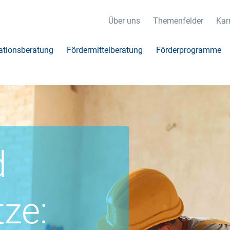
Über uns
Themenfelder
Karr
ationsberatung
Fördermittelberatung
Förderprogramme
d
ze: