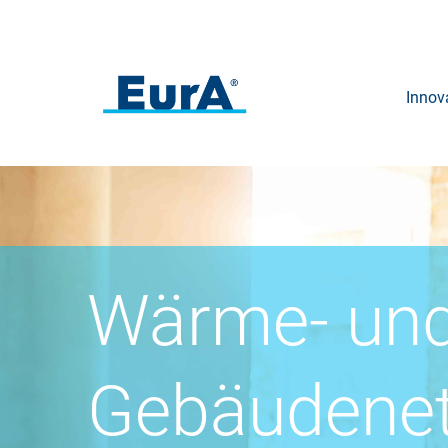
Innov
Wärme- un
Gebäudenet