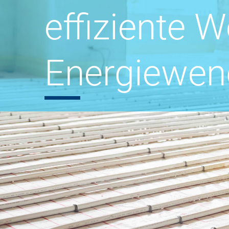
effiziente 
Energiewen